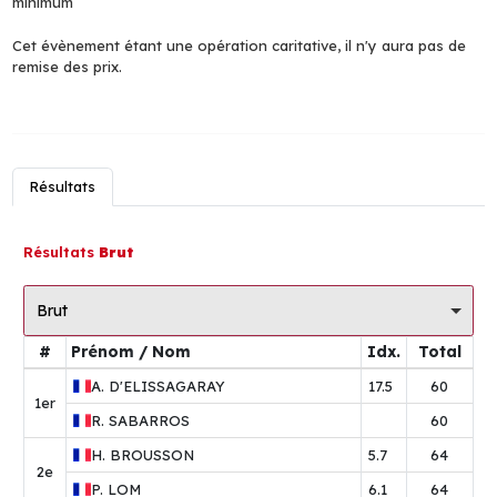
minimum
Cet évènement étant une opération caritative, il n'y aura pas de
remise des prix.
Résultats
Résultats
Brut
Brut
#
Prénom / Nom
Idx.
Total
A.
D'ELISSAGARAY
17.5
60
1er
R.
SABARROS
60
H.
BROUSSON
5.7
64
2e
P.
LOM
6.1
64