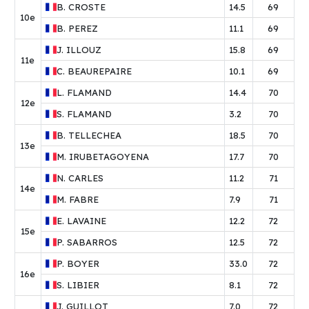
B.
CROSTE
14.5
69
10e
B.
PEREZ
11.1
69
J.
ILLOUZ
15.8
69
11e
C.
BEAUREPAIRE
10.1
69
L.
FLAMAND
14.4
70
12e
S.
FLAMAND
3.2
70
B.
TELLECHEA
18.5
70
13e
M.
IRUBETAGOYENA
17.7
70
N.
CARLES
11.2
71
14e
M.
FABRE
7.9
71
E.
LAVAINE
12.2
72
15e
P.
SABARROS
12.5
72
P.
BOYER
33.0
72
16e
S.
LIBIER
8.1
72
J.
GUILLOT
7.0
72