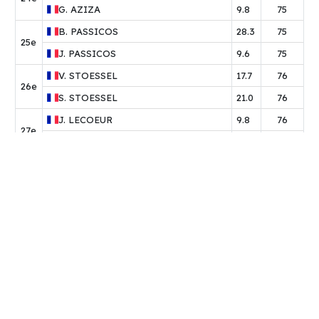
G.
AZIZA
9.8
75
B.
PASSICOS
28.3
75
25e
J.
PASSICOS
9.6
75
V.
STOESSEL
17.7
76
26e
S.
STOESSEL
21.0
76
J.
LECOEUR
9.8
76
27e
S.
GUESNIER
16.4
76
E.
FRENOIS
22.4
77
28e
T.
FRENOIS
8.5
77
L.
BOUTEILLE
13.6
77
29e
V.
BELLEVERT
17.3
77
A.
ESTRADE
15.1
78
30e
E.
ESTRADE
13.9
78
C.
DUSSERT
22.5
78
31e
P.
VIZIOZ
15.4
78