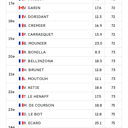
17e
V.
GARIN
17.6
72
V.
DORIDANT
12.3
72
18e
B.
CREMIER
16.9
72
P.
CARRASQUET
13.9
72
19e
B.
MOUNIER
23.0
72
R.
BONILLA
8.3
73
20e
P.
BELLINZONA
18.3
73
H.
BRUNET
12.8
73
21e
L.
MOUTOUH
12.1
73
V.
ASTIE
18.6
73
22e
T.
LE HENAFF
17.5
73
M.
DE COURSON
18.8
75
23e
D.
LE BOT
12.8
75
R.
ECARD
25.1
75
24e