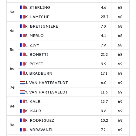
E.
STERLING
4.6
68
3e
K.
LAMECHE
23.7
68
R.
BRETIGNIERE
7.0
68
4e
E.
MERLO
4.1
68
L.
ZIVY
7.9
68
5e
L.
BONETTI
21.2
68
E.
POYET
9.9
69
6e
J.
BRADBURN
17.1
69
J.
VAN HARTESVELDT
6.0
69
7e
Y.
VAN HARTESVELDT
11.3
69
T.
KALB
12.7
69
8e
K.
KALB
9.6
69
R.
RODRIGUEZ
10.2
69
9e
L.
ABRAVANEL
7.2
69