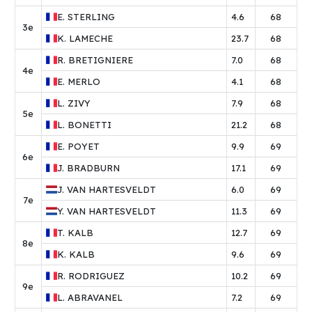
E.
STERLING
4.6
68
3e
K.
LAMECHE
23.7
68
R.
BRETIGNIERE
7.0
68
4e
E.
MERLO
4.1
68
L.
ZIVY
7.9
68
5e
L.
BONETTI
21.2
68
E.
POYET
9.9
69
6e
J.
BRADBURN
17.1
69
J.
VAN HARTESVELDT
6.0
69
7e
Y.
VAN HARTESVELDT
11.3
69
T.
KALB
12.7
69
8e
K.
KALB
9.6
69
R.
RODRIGUEZ
10.2
69
9e
L.
ABRAVANEL
7.2
69