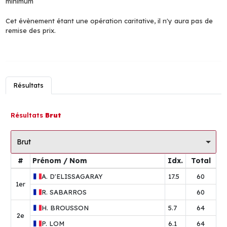
minimum
Cet évènement étant une opération caritative, il n'y aura pas de
remise des prix.
Résultats
Résultats
Brut
Brut
#
Prénom / Nom
Idx.
Total
A.
D'ELISSAGARAY
17.5
60
1er
R.
SABARROS
60
H.
BROUSSON
5.7
64
2e
P.
LOM
6.1
64