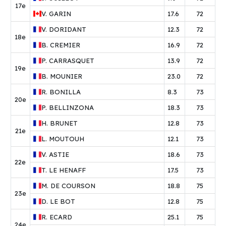
17e
V.
GARIN
17.6
72
V.
DORIDANT
12.3
72
18e
B.
CREMIER
16.9
72
P.
CARRASQUET
13.9
72
19e
B.
MOUNIER
23.0
72
R.
BONILLA
8.3
73
20e
P.
BELLINZONA
18.3
73
H.
BRUNET
12.8
73
21e
L.
MOUTOUH
12.1
73
V.
ASTIE
18.6
73
22e
T.
LE HENAFF
17.5
73
M.
DE COURSON
18.8
75
23e
D.
LE BOT
12.8
75
R.
ECARD
25.1
75
24e