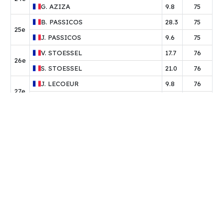
G.
AZIZA
9.8
75
B.
PASSICOS
28.3
75
25e
J.
PASSICOS
9.6
75
V.
STOESSEL
17.7
76
26e
S.
STOESSEL
21.0
76
J.
LECOEUR
9.8
76
27e
S.
GUESNIER
16.4
76
E.
FRENOIS
22.4
77
28e
T.
FRENOIS
8.5
77
L.
BOUTEILLE
13.6
77
29e
V.
BELLEVERT
17.3
77
A.
ESTRADE
15.1
78
30e
E.
ESTRADE
13.9
78
C.
DUSSERT
22.5
78
31e
P.
VIZIOZ
15.4
78