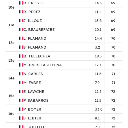
B.
CROSTE
14.5
69
10e
B.
PEREZ
11.1
69
J.
ILLOUZ
15.8
69
11e
C.
BEAUREPAIRE
10.1
69
L.
FLAMAND
14.4
70
12e
S.
FLAMAND
3.2
70
B.
TELLECHEA
18.5
70
13e
M.
IRUBETAGOYENA
17.7
70
N.
CARLES
11.2
71
14e
M.
FABRE
7.9
71
E.
LAVAINE
12.2
72
15e
P.
SABARROS
12.5
72
P.
BOYER
33.0
72
16e
S.
LIBIER
8.1
72
J.
GUILLOT
7.0
72