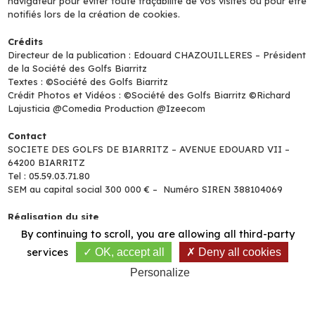
navigateur pour éviter toute traçabilité de vos visites ou pour être
notifiés lors de la création de cookies.
Crédits
Directeur de la publication : Edouard CHAZOUILLERES – Président
de la Société des Golfs Biarritz
Textes : ©Société des Golfs Biarritz
Crédit Photos et Vidéos : ©Société des Golfs Biarritz ©Richard
Lajusticia @Comedia Production @Izeecom
Contact
SOCIETE DES GOLFS DE BIARRITZ – AVENUE EDOUARD VII –
64200 BIARRITZ
Tel : 05.59.03.71.80
SEM au capital social 300 000 € – Numéro SIREN 388104069
Réalisation du site
DGS/ NBC SPORTNEXT -
https://www.dgsgolf.com/
avec la plate-
By continuing to scroll,
you are allowing all third-party
forme
vt-golf
services
OK, accept all
Deny all cookies
Personalize