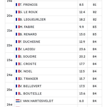
19e
T.
FRENOIS
8.5
81
G.
LE ROUX
12.4
82
20e
B.
LEGUEURLIER
18.2
82
M.
FABRE
9.9
83
21e
B.
RENARD
13.0
83
F.
DUCHESNE
12.9
84
22e
V.
LADIEU
23.6
84
S.
SOUDRE
20.2
84
23e
C.
CROSTE
17.7
84
X.
NOEL
12.5
84
24e
D.
TRANIER
15.7
84
V.
BELLEVERT
17.3
84
25e
L.
BOUTEILLE
13.6
84
J.
VAN HARTESVELDT
6.0
84
26e