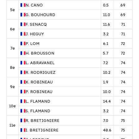
N.
CANO
0.5
69
5e
G.
BOUHOURD
11.0
69
F.
SENACQ
11.6
71
6e
J.
HEGUY
3.2
71
P.
LOM
6.1
72
7e
H.
BROUSSON
5.7
72
L.
ABRAVANEL
7.2
74
8e
R.
RODRIGUEZ
10.2
74
X.
ROBINEAU
1.9
74
9e
P.
ROBINEAU
10.0
74
L.
FLAMAND
14.4
74
10e
S.
FLAMAND
3.2
74
R.
BRETIGNIERE
7.0
75
11e
I.
BRETIGNIERE
48.6
75