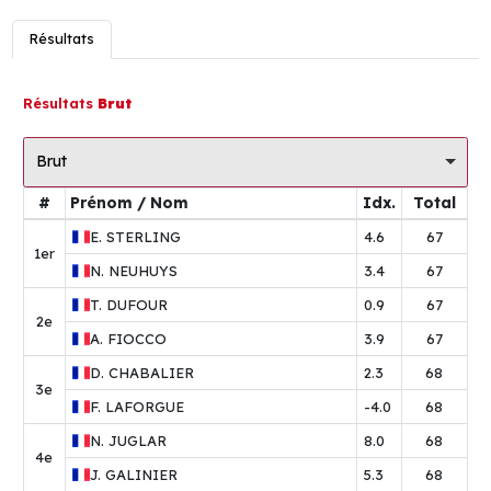
Résultats
Résultats
Brut
Brut
#
Prénom / Nom
Idx.
Total
E.
STERLING
4.6
67
1er
N.
NEUHUYS
3.4
67
T.
DUFOUR
0.9
67
2e
A.
FIOCCO
3.9
67
D.
CHABALIER
2.3
68
3e
F.
LAFORGUE
-4.0
68
N.
JUGLAR
8.0
68
4e
J.
GALINIER
5.3
68