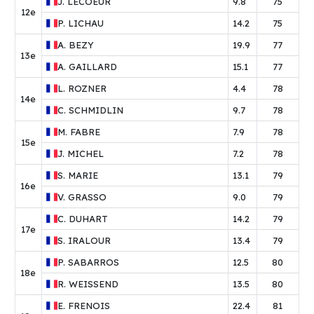
J.
LECOEUR
9.8
75
12e
P.
LICHAU
14.2
75
A.
BEZY
19.9
77
13e
A.
GAILLARD
15.1
77
L.
ROZNER
4.4
78
14e
C.
SCHMIDLIN
9.7
78
M.
FABRE
7.9
78
15e
J.
MICHEL
7.2
78
S.
MARIE
13.1
79
16e
V.
GRASSO
9.0
79
C.
DUHART
14.2
79
17e
S.
IRALOUR
13.4
79
P.
SABARROS
12.5
80
18e
R.
WEISSEND
13.5
80
E.
FRENOIS
22.4
81