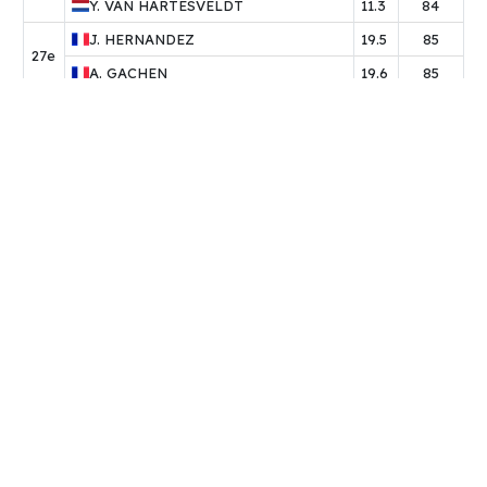
Y.
VAN HARTESVELDT
11.3
84
J.
HERNANDEZ
19.5
85
27e
A.
GACHEN
19.6
85
E.
BALLONGUE
9.2
86
28e
N.
CARLES
11.2
86
M.
DE COURSON
18.8
86
29e
D.
LE BOT
12.8
86
J.
MANENC
31.9
87
30e
L.
MANENC
17.9
87
P.
ZELI
13.1
87
31e
P.
JUNIN
17.9
87
J.
POIZAT
19.8
87
32e
J.
BLANCHARD
20.5
87
E.
ESTRADE
13.9
87
33e
A.
ESTRADE
15.1
87