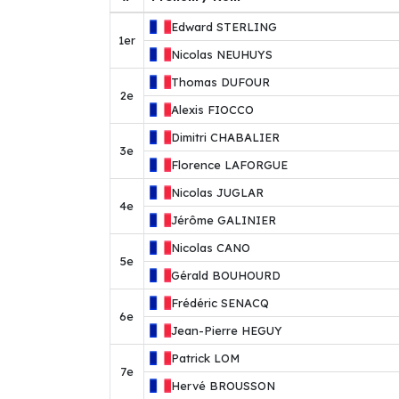
Edward
STERLING
1er
Nicolas
NEUHUYS
Thomas
DUFOUR
2e
Alexis
FIOCCO
Dimitri
CHABALIER
3e
Florence
LAFORGUE
Nicolas
JUGLAR
4e
Jérôme
GALINIER
Nicolas
CANO
5e
Gérald
BOUHOURD
Frédéric
SENACQ
6e
Jean-Pierre
HEGUY
Patrick
LOM
7e
Hervé
BROUSSON