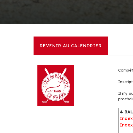
REVENIR AU CALENDRIER
Compéti
Inscript
Il n'y a
prochai
4 BA
Index
Index