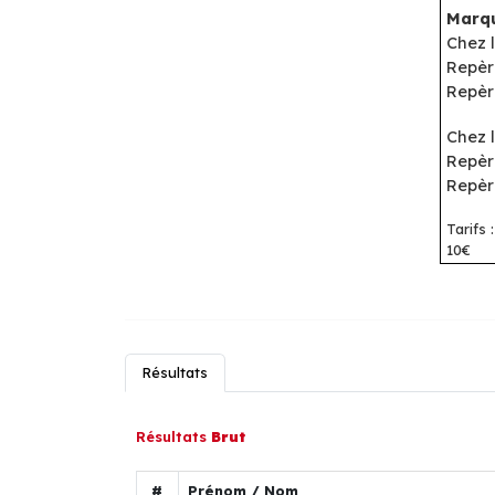
Marqu
Chez l
Repèr
Repèr
Chez 
Repère
Repèr
Tarifs 
10€
Résultats
Résultats
Brut
#
Prénom / Nom