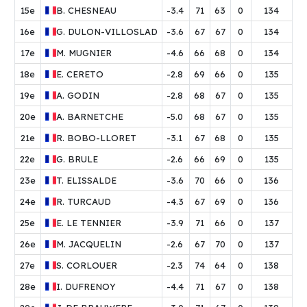
15e
B.
CHESNEAU
-3.4
71
63
0
134
16e
G.
DULON-VILLOSLADA
-3.6
67
67
0
134
17e
M.
MUGNIER
-4.6
66
68
0
134
18e
E.
CERETO
-2.8
69
66
0
135
19e
A.
GODIN
-2.8
68
67
0
135
20e
A.
BARNETCHE
-5.0
68
67
0
135
21e
R.
BOBO-LLORET
-3.1
67
68
0
135
22e
G.
BRULE
-2.6
66
69
0
135
23e
T.
ELISSALDE
-3.6
70
66
0
136
24e
R.
TURCAUD
-4.3
67
69
0
136
25e
E.
LE TENNIER
-3.9
71
66
0
137
26e
M.
JACQUELIN
-2.6
67
70
0
137
27e
S.
CORLOUER
-2.3
74
64
0
138
28e
I.
DUFRENOY
-4.4
71
67
0
138