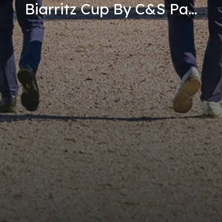
Biarritz Cup By C&S Pa...