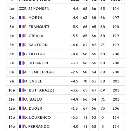
1er
E.
SIMONSEN
-4.4
65
66
63
194
2e
L.
MORIN
-4.9
63
68
66
197
3e
P.
FRANQUET
-3.9
65
65
68
198
4e
R.
CICALA
-5.5
65
66
68
199
5e
R.
SAUTRON
-6.0
62
62
75
199
6e
G.
HOYEAU
-4.6
66
66
68
200
7e
L.
DUTARTRE
-3.3
66
66
68
200
8e
A.
TEMPLEREAU
-2.6
68
64
68
200
9e
M.
ENGEL
-4.5
70
63
68
201
10e
R.
BUTTARAZZI
-3.6
65
67
69
201
11e
O.
BAILO
-4.9
66
64
71
201
12e
A.
DUGER
-1.3
67
66
73
206
13e
D.
LOURENCO
-5.5
71
63
0
134
14e
Y.
FERRANDO
-4.0
71
63
0
134