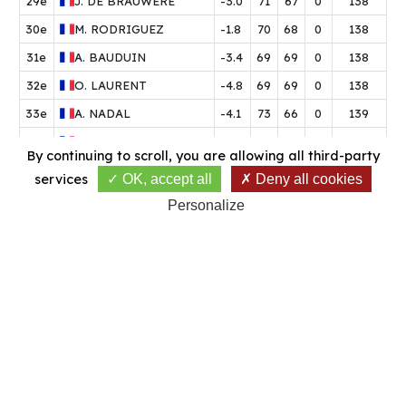
29e
J.
DE BRAUWERE
-3.0
71
67
0
138
30e
M.
RODRIGUEZ
-1.8
70
68
0
138
31e
A.
BAUDUIN
-3.4
69
69
0
138
32e
O.
LAURENT
-4.8
69
69
0
138
33e
A.
NADAL
-4.1
73
66
0
139
34e
T.
CORDONNIER
-2.7
73
66
0
139
By continuing to scroll,
you are allowing all third-party
35e
J.
CHAROY
-3.6
73
67
0
140
services
OK, accept all
Deny all cookies
36e
L.
PAULUS
-3.3
71
69
0
140
Personalize
37e
B.
SANDRINI
-4.2
70
70
0
140
38e
E.
MONTEREMAL
-3.6
70
70
0
140
39e
J.
POIVRE D'ARVOR
-3.2
68
72
0
140
40e
R.
MOQUET
-3.2
74
67
0
141
41e
E.
PHILIPPE
-2.0
70
71
0
141
42e
C.
GUILLOUX
-2.7
68
73
0
141
43e
A.
VAN HAUWE
-3.9
66
75
0
141