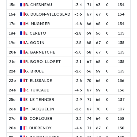
15e
B.
CHESNEAU
-3.4
71
63
0
134
16e
G.
DULON-VILLOSLADA
-3.6
67
67
0
134
17e
M.
MUGNIER
-4.6
66
68
0
134
18e
E.
CERETO
-2.8
69
66
0
135
19e
A.
GODIN
-2.8
68
67
0
135
20e
A.
BARNETCHE
-5.0
68
67
0
135
21e
R.
BOBO-LLORET
-3.1
67
68
0
135
22e
G.
BRULE
-2.6
66
69
0
135
23e
T.
ELISSALDE
-3.6
70
66
0
136
24e
R.
TURCAUD
-4.3
67
69
0
136
25e
E.
LE TENNIER
-3.9
71
66
0
137
26e
M.
JACQUELIN
-2.6
67
70
0
137
27e
S.
CORLOUER
-2.3
74
64
0
138
28e
I.
DUFRENOY
-4.4
71
67
0
138