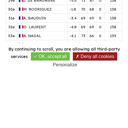
29e
J.
DE BRAUWERE
-3.0
71
67
0
138
30e
M.
RODRIGUEZ
-1.8
70
68
0
138
31e
A.
BAUDUIN
-3.4
69
69
0
138
32e
O.
LAURENT
-4.8
69
69
0
138
33e
A.
NADAL
-4.1
73
66
0
139
34e
T.
CORDONNIER
-2.7
73
66
0
139
By continuing to scroll,
you are allowing all third-party
35e
J.
CHAROY
-3.6
73
67
0
140
services
OK, accept all
Deny all cookies
36e
L.
PAULUS
-3.3
71
69
0
140
Personalize
37e
B.
SANDRINI
-4.2
70
70
0
140
38e
E.
MONTEREMAL
-3.6
70
70
0
140
39e
J.
POIVRE D'ARVOR
-3.2
68
72
0
140
40e
R.
MOQUET
-3.2
74
67
0
141
41e
E.
PHILIPPE
-2.0
70
71
0
141
42e
C.
GUILLOUX
-2.7
68
73
0
141
43e
A.
VAN HAUWE
-3.9
66
75
0
141