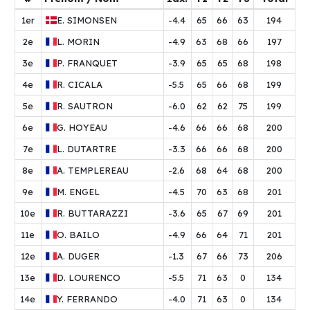
1er
E.
SIMONSEN
-4.4
65
66
63
194
2e
L.
MORIN
-4.9
63
68
66
197
3e
P.
FRANQUET
-3.9
65
65
68
198
4e
R.
CICALA
-5.5
65
66
68
199
5e
R.
SAUTRON
-6.0
62
62
75
199
6e
G.
HOYEAU
-4.6
66
66
68
200
7e
L.
DUTARTRE
-3.3
66
66
68
200
8e
A.
TEMPLEREAU
-2.6
68
64
68
200
9e
M.
ENGEL
-4.5
70
63
68
201
10e
R.
BUTTARAZZI
-3.6
65
67
69
201
11e
O.
BAILO
-4.9
66
64
71
201
12e
A.
DUGER
-1.3
67
66
73
206
13e
D.
LOURENCO
-5.5
71
63
0
134
14e
Y.
FERRANDO
-4.0
71
63
0
134