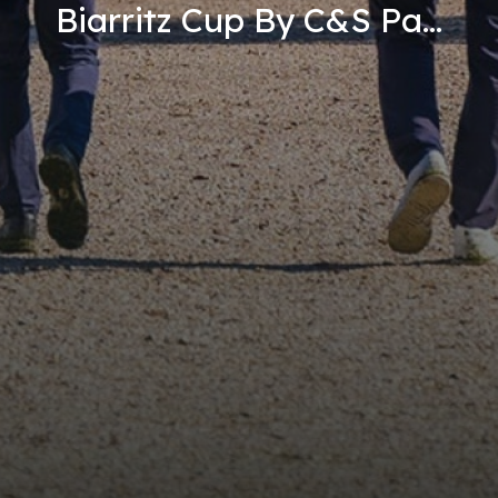
Biarritz Cup By C&S Pa...