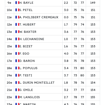
9e
H.
BAYLE
2.2
72
77
149
10e
S.
PETEL
3.0
75
76
151
11e
A.
PHILIBERT CREMEAUX
0.0
75
76
151
12e
T.
HUBERT
1.7
79
74
153
13e
W.
BAXTER
3.6
77
76
153
14e
H.
LECHANOINE
1.0
77
76
153
15e
E.
BIZET
1.6
76
77
153
16e
F.
EGO
4.0
76
77
153
17e
D.
BARON
3.8
75
78
153
18e
L.
POPULUS
3.4
73
80
153
19e
P.
TESTI
3.7
73
80
153
20e
L.
DURIN MONTEILLET
1.8
78
76
154
21e
G.
EMILE
3.2
77
77
154
22e
M.
LANGLOIS
2.7
78
77
155
23e
C.
MARTIN
4.3
76
79
155