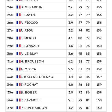
24e
B.
GERARDIN
2.2
79
77
156
25e
S.
BAYOL
3.2
77
79
156
26e
A.
FIOCCO
3.9
77
79
156
27e
A.
RIOU
3.2
74
82
156
28e
E.
MERLO
4.1
80
77
157
29e
S.
BINAZET
4.6
85
73
158
30e
A.
LE BLAY
3.6
75
83
158
31e
H.
BROUSSON
6.2
82
77
159
32e
A.
MECCA
5.6
81
78
159
33e
J.
KALENITCHENKO
4.4
76
83
159
34e
E.
POCHAT
4.0
76
83
159
35e
B.
BOBER
3.0
73
86
159
36e
P.
ZAVARISE
5.5
79
81
160
37e
P.
LIVEBARDON
4.2
79
81
160