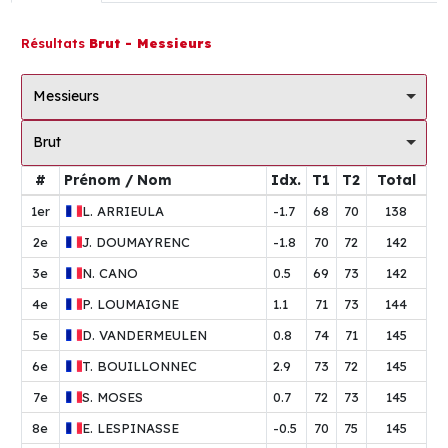
Résultats
Brut - Messieurs
Messieurs
Brut
#
Prénom / Nom
Idx.
T1
T2
Total
1er
L.
ARRIEULA
-1.7
68
70
138
2e
J.
DOUMAYRENC
-1.8
70
72
142
3e
N.
CANO
0.5
69
73
142
4e
P.
LOUMAIGNE
1.1
71
73
144
5e
D.
VANDERMEULEN
0.8
74
71
145
6e
T.
BOUILLONNEC
2.9
73
72
145
7e
S.
MOSES
0.7
72
73
145
8e
E.
LESPINASSE
-0.5
70
75
145