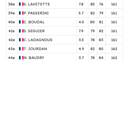
38e
S.
LAHITETTE
7.8
85
76
161
39e
P.
PASSERINI
5.7
82
79
161
40e
C.
BOUDAL
4.0
80
81
161
41e
S.
SEGUIER
7.9
79
82
161
42e
C.
LADAGNOUS
3.5
78
83
161
43e
T.
JOURDAN
4.9
82
80
162
44e
N.
BAUDRY
3.7
78
84
162
45e
T.
KALB
10.9
82
81
163
46e
J.
GUILLOT
7.3
80
83
163
47e
M.
REBERG
4.5
78
85
163
48e
J.
PONTU
1.2
74
89
163
49e
R.
FOURCADE
4.0
82
82
164
50e
M.
LAVILLE
6.5
83
82
165
51e
A.
CICALA
4.5
81
84
165
52e
L.
FOCONE
3.4
80
85
165