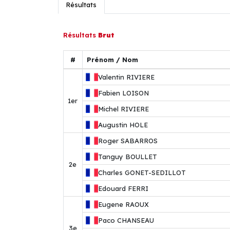
Résultats
Résultats
Brut
#
Prénom / Nom
Valentin
RIVIERE
Fabien
LOISON
1er
Michel
RIVIERE
Augustin
HOLE
Roger
SABARROS
Tanguy
BOULLET
2e
Charles
GONET-SEDILLOT
Edouard
FERRI
Eugene
RAOUX
Paco
CHANSEAU
3e