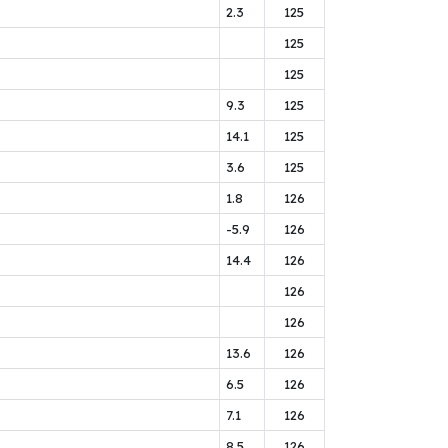
2.3
125
125
125
9.3
125
14.1
125
3.6
125
1.8
126
-5.9
126
14.4
126
126
126
13.6
126
6.5
126
7.1
126
8.5
126