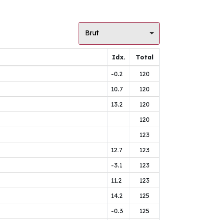
Brut
Idx.
Total
-0.2
120
10.7
120
13.2
120
120
123
12.7
123
-3.1
123
11.2
123
14.2
125
-0.3
125