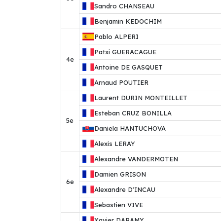
Sandro
CHANSEAU
Benjamin
KEDOCHIM
Pablo
ALPERI
Patxi
GUERACAGUE
4e
Antoine
DE GASQUET
Arnaud
POUTIER
Laurent
DURIN MONTEILLET
Esteban
CRUZ BONILLA
5e
Daniela
HANTUCHOVA
Alexis
LERAY
Alexandre
VANDERMOTEN
Damien
GRISON
6e
Alexandre
D'INCAU
Sebastien
VIVE
Xavier
DARAMY