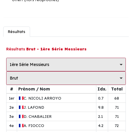
Résultats
Résultats
Brut - 1ère Série Messieurs
1ère Série Messieurs
Brut
#
Prénom / Nom
Idx.
Total
1er
C.
NICOLI ARROYO
0.7
68
2e
J.
LAFOND
9.8
71
3e
D.
CHABALIER
2.1
71
4e
A.
FIOCCO
4.2
72