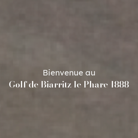
Bienvenue au
Bienvenue au
Golf de Biarritz le Phare 1888
Golf de Biarritz le Phare 1888