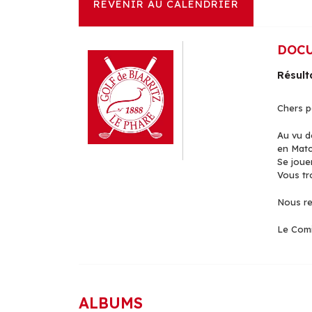
REVENIR AU CALENDRIER
DOC
Résult
Chers pa
Au vu d
en Matc
Se joue
Vous tro
Nous re
Le Comi
ALBUMS