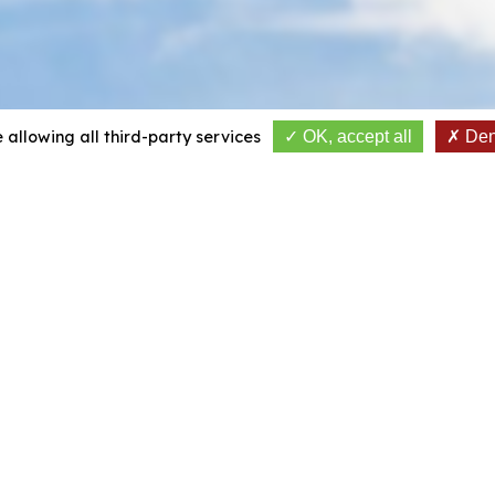
 allowing all third-party services
OK, accept all
Deny