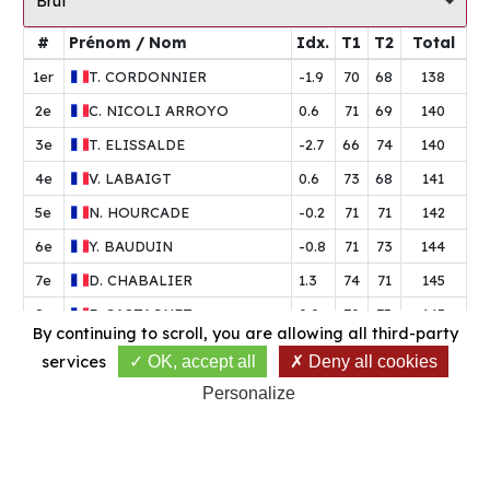
Brut
#
Prénom / Nom
Idx.
T1
T2
Total
1er
T.
CORDONNIER
-1.9
70
68
138
2e
C.
NICOLI ARROYO
0.6
71
69
140
3e
T.
ELISSALDE
-2.7
66
74
140
4e
V.
LABAIGT
0.6
73
68
141
5e
N.
HOURCADE
-0.2
71
71
142
6e
Y.
BAUDUIN
-0.8
71
73
144
7e
D.
CHABALIER
1.3
74
71
145
8e
E.
CASTAGNET
0.0
70
75
145
By continuing to scroll,
you are allowing all third-party
9e
T.
RAPICAULT
-0.4
73
74
147
services
OK, accept all
Deny all cookies
10e
N.
CAZABAT
3.6
71
76
147
Personalize
11e
L.
BASSANI
2.6
70
78
148
12e
S.
BAYOL
3.5
73
76
149
13e
L.
REBERG
7.1
73
77
150