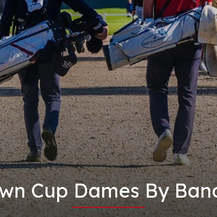
wn Cup Dames By Banq