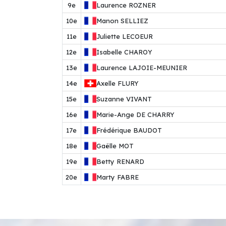
9e
Laurence
ROZNER
10e
Manon
SELLIEZ
11e
Juliette
LECOEUR
12e
Isabelle
CHAROY
13e
Laurence
LAJOIE-MEUNIER
14e
Axelle
FLURY
15e
Suzanne
VIVANT
16e
Marie-Ange
DE CHARRY
17e
Frédérique
BAUDOT
18e
Gaëlle
MOT
19e
Betty
RENARD
20e
Marty
FABRE