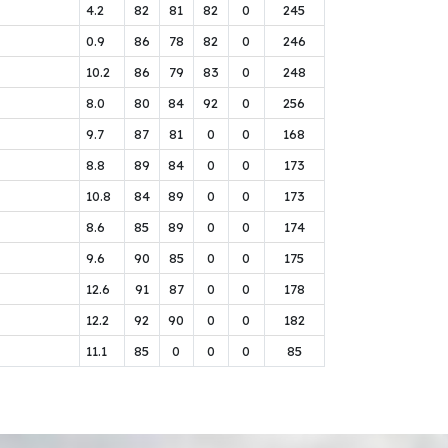
4.2
82
81
82
0
245
0.9
86
78
82
0
246
10.2
86
79
83
0
248
8.0
80
84
92
0
256
9.7
87
81
0
0
168
8.8
89
84
0
0
173
10.8
84
89
0
0
173
8.6
85
89
0
0
174
9.6
90
85
0
0
175
12.6
91
87
0
0
178
12.2
92
90
0
0
182
11.1
85
0
0
0
85