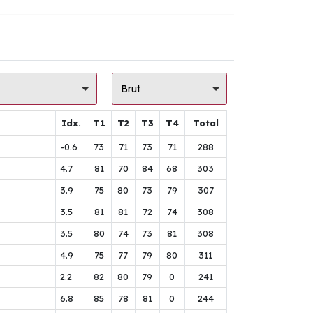
Brut
Idx.
T1
T2
T3
T4
Total
-0.6
73
71
73
71
288
4.7
81
70
84
68
303
3.9
75
80
73
79
307
3.5
81
81
72
74
308
3.5
80
74
73
81
308
4.9
75
77
79
80
311
2.2
82
80
79
0
241
6.8
85
78
81
0
244