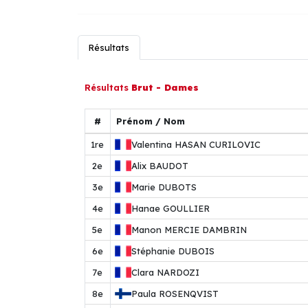
Résultats
Résultats
Brut - Dames
#
Prénom / Nom
1re
Valentina
HASAN CURILOVIC
2e
Alix
BAUDOT
3e
Marie
DUBOTS
4e
Hanae
GOULLIER
5e
Manon
MERCIE DAMBRIN
6e
Stéphanie
DUBOIS
7e
Clara
NARDOZI
8e
Paula
ROSENQVIST