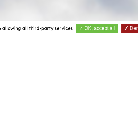
 allowing all third-party services
OK, accept all
Deny