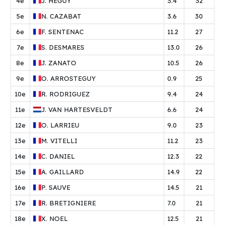
4e
J.
HEGUY
3.4
32
5e
N.
CAZABAT
3.6
30
6e
F.
SENTENAC
11.2
27
7e
S.
DESMARES
13.0
26
8e
J.
ZANATO
10.5
26
9e
O.
ARROSTEGUY
0.9
25
10e
R.
RODRIGUEZ
9.4
24
11e
J.
VAN HARTESVELDT
6.6
24
12e
O.
LARRIEU
9.0
23
13e
M.
VITELLI
11.2
23
14e
C.
DANIEL
12.3
22
15e
A.
GAILLARD
14.9
22
16e
P.
SAUVE
14.5
21
17e
R.
BRETIGNIERE
7.0
21
18e
X.
NOEL
12.5
21