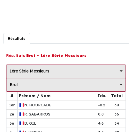
Résultats
Résultats
Brut - 1ère Série Messieurs
1ère Série Messieurs
Brut
#
Prénom / Nom
Idx.
Total
1er
N.
HOURCADE
-0.2
38
2e
R.
SABARROS
0.0
36
3e
D.
GIL
4.6
34