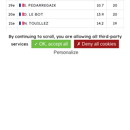
19e
S.
PEDARREGAIX
10.7
20
20e
D.
LE BOT
13.9
20
21e
N.
TOUILLEZ
14.2
19
22e
M.
HON
12.4
18
By continuing to scroll,
you are allowing all third-party
23e
P.
SABARROS
12.6
18
services
OK, accept all
Deny all cookies
24e
P.
MILOX
11.3
18
Personalize
25e
L.
COCAGNE
10.1
18
26e
P.
CARRASQUET
13.9
18
27e
J.
SOUBIE
11.0
17
28e
M.
STEFENEL
10.1
15
29e
P.
AURENSAN
11.9
15
30e
P.
GRESY
11.1
15
31e
F.
SOURIGUERE
11.0
12
32e
R.
WEISSEND
13.5
9