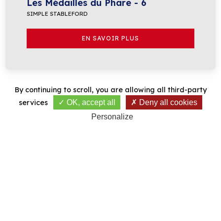
Les Médailles du Phare - 6
SIMPLE STABLEFORD
EN SAVOIR PLUS
By continuing to scroll,
you are allowing all third-party
services
OK, accept all
Deny all cookies
Personalize
6 DE JUNIO DE 2026
RÉSULTATS PUBLIÉS
Trophée Pierre Hirigoyen Séniors
SIMPLE STROKE PLAY