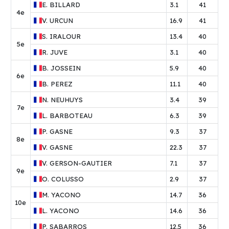
E.
BILLARD
3.1
41
4e
V.
URCUN
16.9
41
S.
IRALOUR
13.4
40
5e
R.
JUVE
3.1
40
B.
JOSSEIN
5.9
40
6e
B.
PEREZ
11.1
40
N.
NEUHUYS
3.4
39
7e
L.
BARBOTEAU
6.3
39
P.
GASNE
9.3
37
8e
V.
GASNE
22.3
37
V.
GERSON-GAUTIER
7.1
37
9e
O.
COLUSSO
2.9
37
M.
YACONO
14.7
36
10e
L.
YACONO
14.6
36
P.
SABARROS
12.5
36