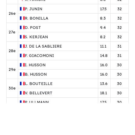
P.
JUNIN
17.5
32
26e
R.
BONILLA
8.3
32
D.
POST
9.4
32
27e
S.
KERJEAN
8.2
32
J.
DE LA SABLIERE
11.1
31
28e
F.
GIACOMONI
14.8
31
I.
HUSSON
16.0
30
29e
B.
HUSSON
16.0
30
L.
BOUTEILLE
13.6
30
30e
V.
BELLEVERT
18.1
30
P.
ULLMANN
17.5
30
31e
L.
MANENC
17.9
30
D.
BOUTRY
21.1
28
32e
J.
COBAC
23.1
28