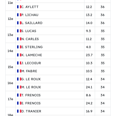
11e
C.
AYLETT
12.2
36
P.
LICHAU
13.2
36
12e
L.
SAILLARD
14.0
36
S.
LUCAS
9.3
35
13e
N.
CARLES
11.2
35
E.
STERLING
4.0
35
14e
K.
LAMECHE
23.7
35
J.
LECOEUR
10.3
35
15e
M.
FABRE
10.5
35
G.
LE ROUX
12.4
34
16e
M.
LE ROUX
24.1
34
T.
FRENOIS
8.6
34
17e
E.
FRENOIS
24.2
34
D.
TRANIER
16.9
34
18e