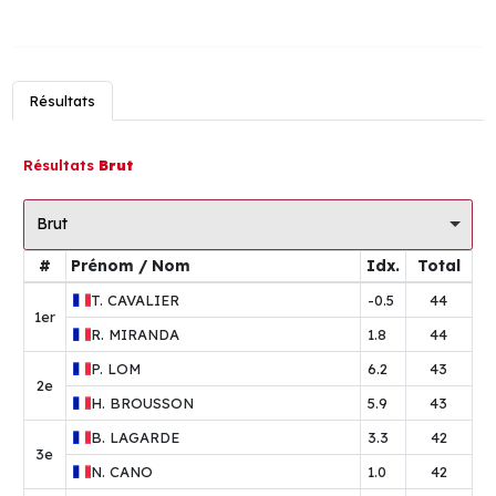
Résultats
Résultats
Brut
Brut
#
Prénom / Nom
Idx.
Total
T.
CAVALIER
-0.5
44
1er
R.
MIRANDA
1.8
44
P.
LOM
6.2
43
2e
H.
BROUSSON
5.9
43
B.
LAGARDE
3.3
42
3e
N.
CANO
1.0
42