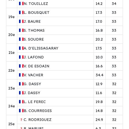
N.
TOUILLEZ
14.2
34
L.
BOUSQUET
17.3
33
19e
J.
BAURE
17.0
33
S.
THOMAS
16.8
33
20e
S.
SOUDRE
20.2
33
A.
D'ELISSAGARAY
17.5
33
21e
J.
LAFOND
10.0
33
V.
DE ESOAIN
16.6
33
22e
V.
VACHER
34.4
33
G.
DASSY
12.9
32
23e
J.
DASSY
11.6
32
L.
LE FEREC
19.8
32
24e
B.
COURREGES
14.8
32
C.
RODRIGUEZ
24.9
32
25e
R.
MARURI
6.3
32