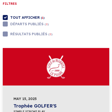
FILTRES
TOUT AFFICHER
(
1
)
DÉPARTS PUBLIÉS
(
0
)
RÉSULTATS PUBLIÉS
(
0
)
MAY 15, 2025
Trophée GOLFER'S
SIMPLE STROKE PLAY